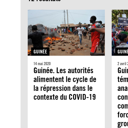
GUINÉE
GUIN
14 mai 2020
2 avril
Guinée. Les autorités
Gui
alimentent le cycle de
tém
la répression dans le
ana
contexte du COVID-19
con
com
for
gro