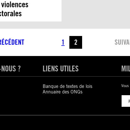
 violences
ctorales
RÉCÉDENT
1
2
SUIVA
-NOUS ?
LIENS UTILES
MI
Banque de textes de lois
Vous 
Annuaire des ONGs