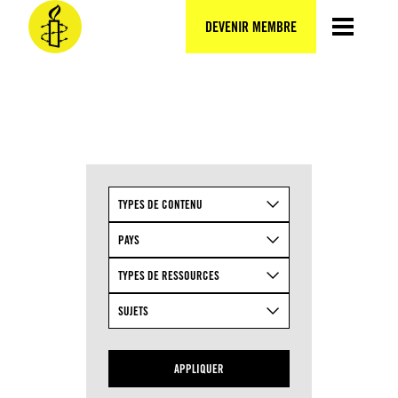
Aller
au
DEVENIR MEMBRE
contenu
TYPES DE CONTENU
PAYS
TYPES DE RESSOURCES
SUJETS
APPLIQUER