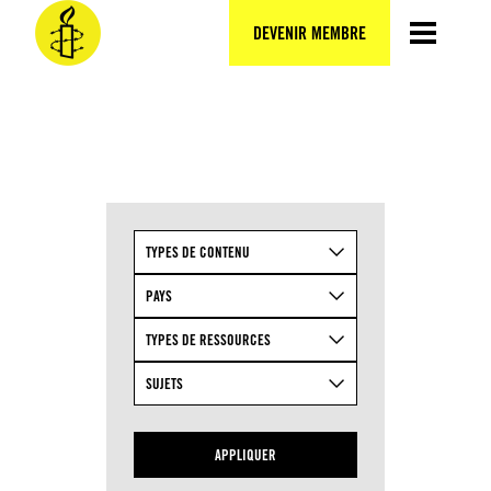
Aller
au
DEVENIR MEMBRE
contenu
TYPES DE CONTENU
PAYS
TYPES DE RESSOURCES
SUJETS
APPLIQUER